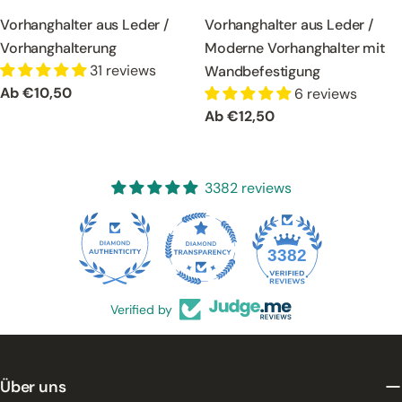
Vorhanghalter aus Leder /
Vorhanghalter aus Leder /
Vorhanghalterung
Moderne Vorhanghalter mit
31 reviews
Wandbefestigung
Regulärer
Ab €10,50
6 reviews
Preis
Regulärer
Ab €12,50
Preis
3382 reviews
65
3382
Verified by
Über uns