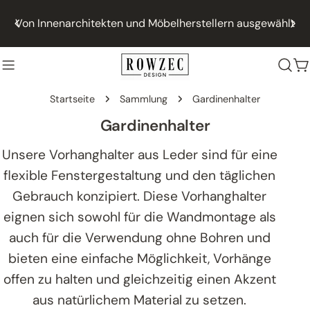
Zum
Von Innenarchitekten und Möbelherstellern ausgewählt
Inhalt
springen
W
Startseite
Sammlung
Gardinenhalter
S
Gardinenhalter
a
Unsere Vorhanghalter aus Leder sind für eine
m
flexible Fenstergestaltung und den täglichen
m
Gebrauch konzipiert. Diese Vorhanghalter
l
eignen sich sowohl für die Wandmontage als
u
auch für die Verwendung ohne Bohren und
n
bieten eine einfache Möglichkeit, Vorhänge
g
offen zu halten und gleichzeitig einen Akzent
:
aus natürlichem Material zu setzen.