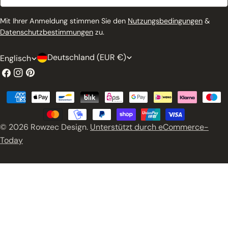
Mail
Mit Ihrer Anmeldung stimmen Sie den
Nutzungsbedingungen
&
Datenschutzbestimmungen
zu.
L
S
Deutschland (EUR €)
Englisch
a
p
Facebook
Instagram
Pinterest
n
r
Zahlungsmethoden
d
a
/
c
© 2026
Rowzec Design
.
Unterstützt durch eCommerce-
R
h
Today
e
e
g
i
o
n