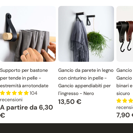
Supporto per bastone
Gancio da parete in legno
Gancio 
per tende in pelle -
con cinturino in pelle -
Gancio 
estremità arrotondate
Gancio appendiabiti per
binari 
104
l'ingresso - Nero
sicuro
recensioni
13,50 €
Prezzo
A partire da 6,30
Prezzo
recensi
normale
7,90
normale
€
Prezzo
norma