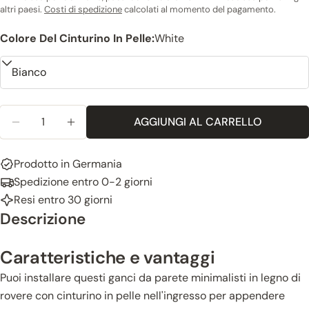
altri paesi.
Costi di spedizione
calcolati al momento del pagamento.
Colore Del Cinturino In Pelle:
White
Quantità
AGGIUNGI AL CARRELLO
RIDUCI LA QUANTITÀ PER GANCIO DA PARETE IN L
AUMENTA LA QUANTITÀ PER IL GANCIO D
Prodotto in Germania
Spedizione entro 0-2 giorni
Resi entro 30 giorni
Descrizione
Caratteristiche e vantaggi
Puoi installare questi ganci da parete minimalisti in legno di
rovere con cinturino in pelle nell'ingresso per appendere