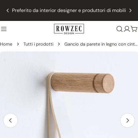
Vai
Preferito da interior designer e produttori di mobili
al
contenuto
C
Home
Tutti i prodotti
Gancio da parete in legno con cinturino in pelle - Gancio appendiabiti per l'ingresso - Naturale
Vai
direttamente
alle
informazioni
sul
prodotto
Apri Media 11 in finestra modale