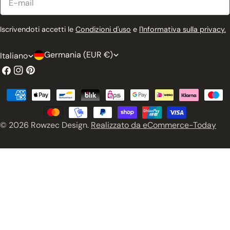
mail
Iscrivendoti accetti le
Condizioni d'uso
e
l'Informativa sulla privacy.
P
L
Germania (EUR €)
Italiano
a
i
Facebook
Instagram
Pinterest
e
n
Metodi
s
g
di
e
u
pagamento
© 2026
Rowzec Design
.
Realizzato da eCommerce-Today
/
a
r
e
g
i
o