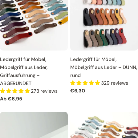
Ledergriff für Möbel,
Ledergriff für Möbel,
Möbelgriff aus Leder,
Möbelgriff aus Leder – DÜNN,
Griffausführung –
rund
329 reviews
ABGERUNDET
Regulärer
€6,30
273 reviews
Preis
Regulärer
Ab €6,95
Preis