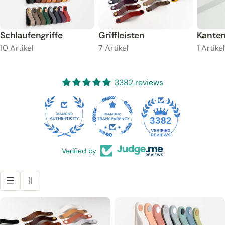
Schlaufengriffe
Griffleisten
Kante
10 Artikel
7 Artikel
1 Artike
3382 reviews
65
3382
Verified by