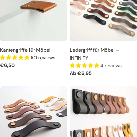
Kantengriffe für Möbel
Ledergriff für Möbel –
101 reviews
INFINITY
Regulärer
€6,50
4 reviews
Preis
Regulärer
Ab €6,95
Preis