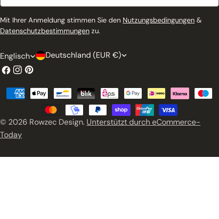
Mail
Mit Ihrer Anmeldung stimmen Sie den
Nutzungsbedingungen
&
Datenschutzbestimmungen
zu.
L
S
Deutschland (EUR €)
Englisch
a
p
Facebook
Instagram
Pinterest
n
r
Zahlungsmethoden
d
a
/
c
© 2026
Rowzec Design
.
Unterstützt durch eCommerce-
R
h
Today
e
e
g
i
o
n