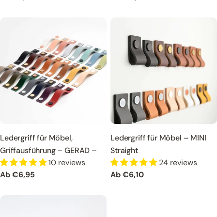
Preis
Preis
Ledergriff für Möbel,
Ledergriff für Möbel – MINI
Griffausführung – GERAD –
Straight
10 reviews
24 reviews
Regulärer
Ab €6,95
Regulärer
Ab €6,10
Preis
Preis