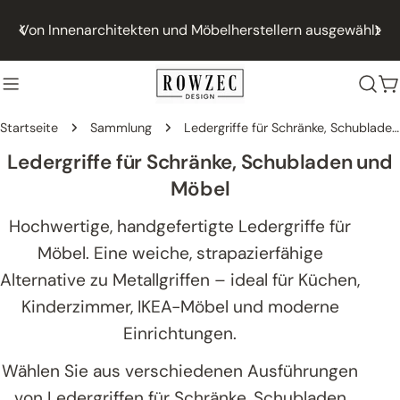
Zum
Von Innenarchitekten und Möbelherstellern ausgewählt
Inhalt
springen
W
Startseite
Sammlung
Ledergriffe für Schränke, Schubladen und Möbel
S
Ledergriffe für Schränke, Schubladen und
a
Möbel
m
Hochwertige, handgefertigte Ledergriffe für
m
Möbel. Eine weiche, strapazierfähige
l
Alternative zu Metallgriffen – ideal für Küchen,
u
Kinderzimmer, IKEA-Möbel und moderne
n
Einrichtungen.
g
Wählen Sie aus verschiedenen Ausführungen
:
von Ledergriffen für Schränke, Schubladen