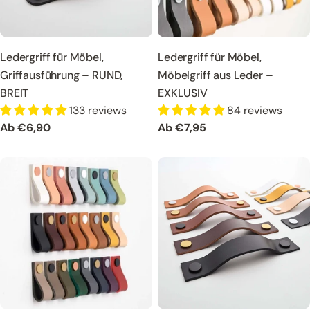
Ledergriff für Möbel,
Ledergriff für Möbel,
Griffausführung – RUND,
Möbelgriff aus Leder –
BREIT
EXKLUSIV
133 reviews
84 reviews
Regulärer
Ab €6,90
Regulärer
Ab €7,95
Preis
Preis