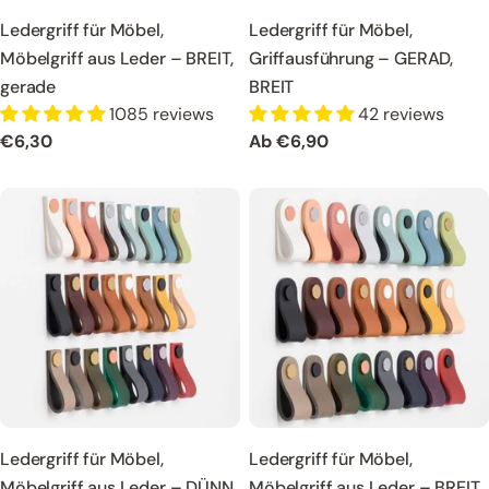
Ledergriff für Möbel,
Ledergriff für Möbel,
Möbelgriff aus Leder – BREIT,
Griffausführung – GERAD,
gerade
BREIT
1085 reviews
42 reviews
Regulärer
€6,30
Regulärer
Ab €6,90
Preis
Preis
Ledergriff für Möbel,
Ledergriff für Möbel,
Möbelgriff aus Leder – DÜNN,
Möbelgriff aus Leder – BREIT,