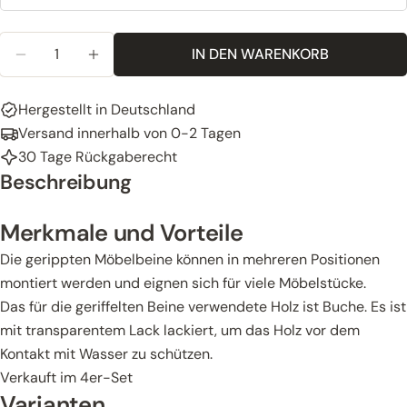
Menge
IN DEN WARENKORB
MENGE FÜR 4X HOLZBEINE FÜR SCHRÄNKE, SOFAS,
MENGE FÜR 4X HOLZBEINE FÜR SCHRÄNKE
Hergestellt in Deutschland
Versand innerhalb von 0-2 Tagen
30 Tage Rückgaberecht
Beschreibung
Merkmale und Vorteile
Die gerippten Möbelbeine können in mehreren Positionen
montiert werden und eignen sich für viele Möbelstücke.
Das für die geriffelten Beine verwendete Holz ist Buche. Es ist
mit transparentem Lack lackiert, um das Holz vor dem
Kontakt mit Wasser zu schützen.
Verkauft im 4er-Set
Varianten