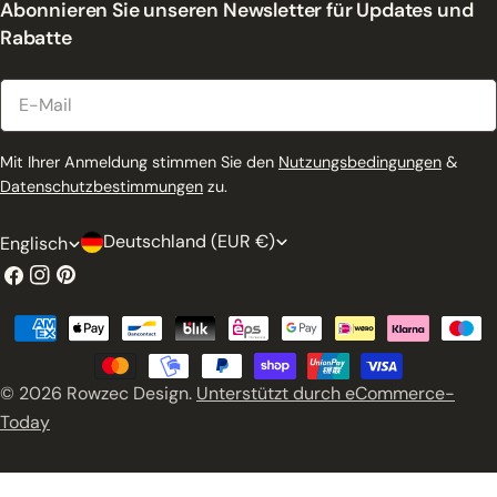
Abonnieren Sie unseren Newsletter für Updates und
Rabatte
E-
Mail
Mit Ihrer Anmeldung stimmen Sie den
Nutzungsbedingungen
&
Datenschutzbestimmungen
zu.
L
S
Deutschland (EUR €)
Englisch
a
p
Facebook
Instagram
Pinterest
n
r
Zahlungsmethoden
d
a
/
c
© 2026
Rowzec Design
.
Unterstützt durch eCommerce-
R
h
Today
e
e