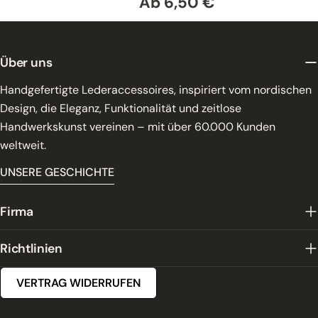
Ab 6,50 €
Regulärer
Preis
Über uns
Handgefertigte Lederaccessoires, inspiriert vom nordischen
Design, die Eleganz, Funktionalität und zeitlose
Handwerkskunst vereinen – mit über 60.000 Kunden
weltweit.
UNSERE GESCHICHTE
Firma
Richtlinien
VERTRAG WIDERRUFEN