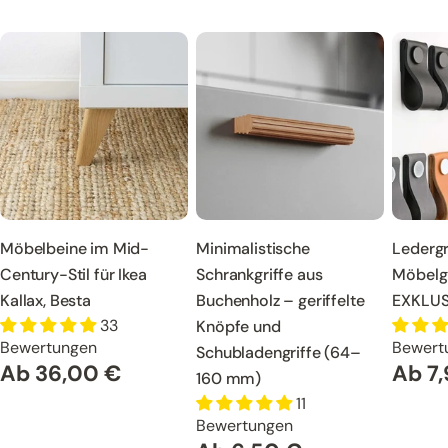
Möbelbeine im Mid-
Minimalistische
Ledergr
Century-Stil für Ikea
Schrankgriffe aus
Möbelgr
Kallax, Besta
Buchenholz – geriffelte
EXKLUS
33
Knöpfe und
Bewertungen
Bewert
Schubladengriffe (64–
Ab 36,00 €
Ab 7
Regulärer
Regulä
160 mm)
Preis
Preis
11
Bewertungen