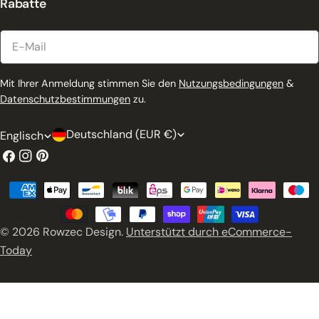
Rabatte
E-
Mail
Mit Ihrer Anmeldung stimmen Sie den
Nutzungsbedingungen
&
Datenschutzbestimmungen
zu.
L
S
Deutschland (EUR €)
Englisch
a
p
Facebook
Instagram
Pinterest
n
r
Zahlungsmethoden
d
a
/
c
© 2026
Rowzec Design
.
Unterstützt durch eCommerce-
R
h
Today
e
e
g