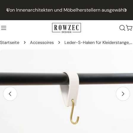
Zum
Von Innenarchitekten und Möbelherstellern ausgewählt
Inhalt
springen
W
Startseite
Accessoires
Leder-S-Haken für Kleiderstange, Mäntel und Aufbewahrung (GERAD)
Zum
Produktinformation
springen
Öffne Medien 16 im Modalfenster