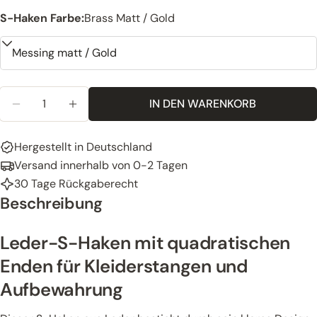
S-Haken Farbe:
Brass Matt / Gold
Menge
IN DEN WARENKORB
ANZAHL FÜR „LEDER-S-HAKEN FÜR KLEIDERSTA
ANZAHL ERHÖHEN FÜR LEDER-S-HAKEN 
Hergestellt in Deutschland
Versand innerhalb von 0-2 Tagen
30 Tage Rückgaberecht
Beschreibung
Leder-S-Haken mit quadratischen
Enden für Kleiderstangen und
Aufbewahrung