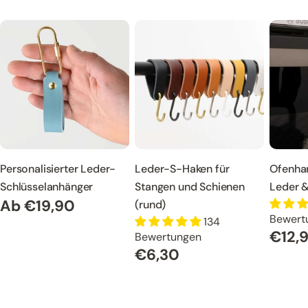
Personalisierter Leder-
Leder-S-Haken für
Ofenhan
Schlüsselanhänger
Stangen und Schienen
Leder &
Ab €19,90
(rund)
Regulärer
Bewert
Preis
134
€12,
Regulä
Bewertungen
€6,30
Preis
Regulärer
Preis