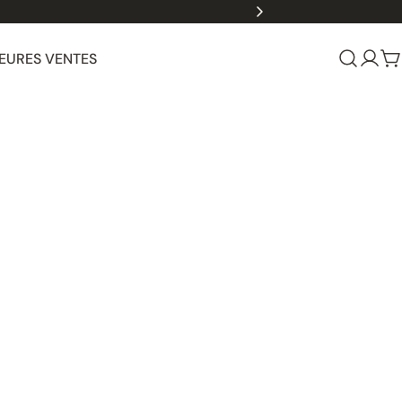
meubles
EURES VENTES
Se
P
conn