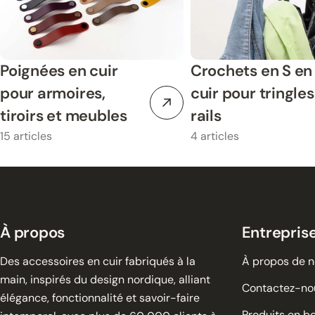
Poignées en cuir
Crochets en S en
pour armoires,
cuir pour tringles
tiroirs et meubles
rails
15 articles
4 articles
À propos
Entrepris
Des accessoires en cuir fabriqués à la
À propos de 
main, inspirés du design nordique, alliant
Contactez-no
élégance, fonctionnalité et savoir-faire
Produits en bo