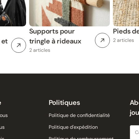
Supports pour
Pieds d
 et
tringle à rideaux
2 articles
2 articles
e
Politiques
Ab
jo
nous
Politique de confidentialité
us
Politique d'expédition
Cour
is
Politique de remboursement