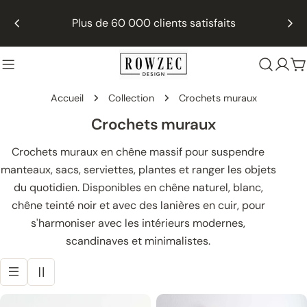
Passer
Choisi par les arch
e 60 000 clients satisfaits
au
contenu
P
Accueil
Collection
Crochets muraux
C
Crochets muraux
o
Crochets muraux en chêne massif pour suspendre
l
manteaux, sacs, serviettes, plantes et ranger les objets
l
du quotidien. Disponibles en chêne naturel, blanc,
e
chêne teinté noir et avec des lanières en cuir, pour
s'harmoniser avec les intérieurs modernes,
c
scandinaves et minimalistes.
t
i
o