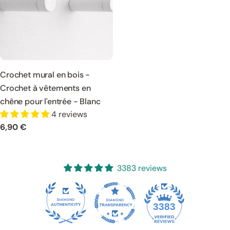
Crochet mural en bois -
Crochet à vêtements en
chêne pour l'entrée - Blanc
4 reviews
Prix
6,90 €
normal
3383 reviews
65
3383