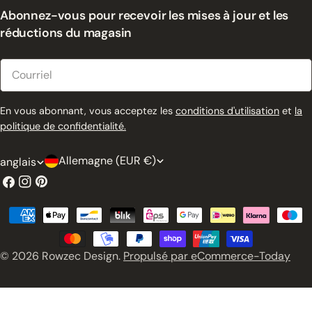
Abonnez-vous pour recevoir les mises à jour et les
réductions du magasin
Courriel
En vous abonnant, vous acceptez les
conditions d'utilisation
et
la
politique de confidentialité.
P
L
Allemagne (EUR €)
anglais
a
a
Facebook
Instagram
Pinterest
y
n
Modes
s
g
de
/
u
paiement
© 2026
Rowzec Design
.
Propulsé par eCommerce-Today
r
e
é