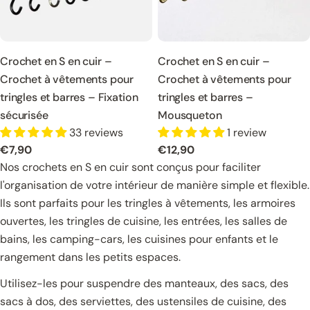
Crochet en S en cuir –
Crochet en S en cuir –
Crochet à vêtements pour
Crochet à vêtements pour
tringles et barres – Fixation
tringles et barres –
sécurisée
Mousqueton
33 reviews
1 review
Prix
€7,90
Prix
€12,90
normal
normal
Nos crochets en S en cuir sont conçus pour faciliter
l'organisation de votre intérieur de manière simple et flexible.
Ils sont parfaits pour les tringles à vêtements, les armoires
ouvertes, les tringles de cuisine, les entrées, les salles de
bains, les camping-cars, les cuisines pour enfants et le
rangement dans les petits espaces.
Utilisez-les pour suspendre des manteaux, des sacs, des
sacs à dos, des serviettes, des ustensiles de cuisine, des