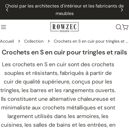
Passer
Choisi par les architectes d'intérieur et les fabricants de
au
meubles
contenu
P
Accueil
Collection
Crochets en S en cuir pour tringles et rails
C
Crochets en S en cuir pour tringles et rails
o
Les crochets en S en cuir sont des crochets
l
souples et résistants, fabriqués à partir de
l
cuir de qualité supérieure, conçus pour les
e
tringles, les barres et les rangements ouverts.
c
Ils constituent une alternative chaleureuse et
t
minimaliste aux crochets métalliques et sont
i
largement utilisés dans les armoires, les
o
cuisines, les salles de bains et les entrées, en