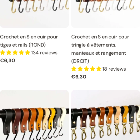
Crochet en S en cuir pour
Crochet en S en cuir pour
tiges et rails (ROND)
tringle à vêtements,
134 reviews
manteaux et rangement
Prix
€6,30
(DROIT)
normal
18 reviews
Prix
€6,30
normal