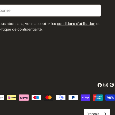
riel
ous abonnant, vous acceptez les
conditions d'utilisation
et
olitique de confidentialité.
Facebook
Insta
Pin
Français