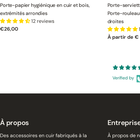
Porte-papier hygiénique en cuir et bois,
Porte-serviett
extrémités arrondies
Porte-rouleau 
12 reviews
droites
Prix
€26,00
normal
Prix
À partir de €
normal
Verified by
À propos
Entrepris
Des accessoires en cuir fabriqués à la
À propos de 