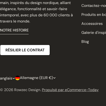
main, inspirés du design nordique, alliant
Contactez-no
élégance, fonctionnalité et savoir-faire
Produits en bo
intemporel, avec plus de 60 000 clients à
travers le monde.
Accessoires
NOTRE HISTOIRE
Galerie d'insp
Blog
RÉSILIER LE CONTRAT
P
L
Allemagne (EUR €)
anglais
a
a
© 2026
Rowzec Design
.
Propulsé par eCommerce-Today
y
n