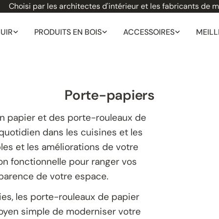
oisi par les architectes d'intérieur et les fabricants de meub
CUIR
PRODUITS EN BOIS
ACCESSOIRES
MEILL
C
Porte-papiers
o
n papier et des porte-rouleaux de
l
quotidien dans les cuisines et les
les et les améliorations de votre
l
ion fonctionnelle pour ranger vos
e
pparence de votre espace.
c
ies, les porte-rouleaux de papier
t
moyen simple de moderniser votre