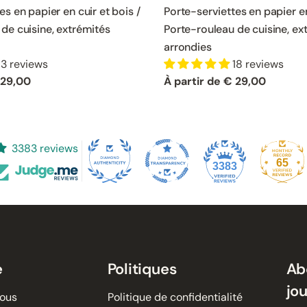
es en papier en cuir et bois /
Porte-serviettes en papier en
de cuisine, extrémités
Porte-rouleau de cuisine, ex
arrondies
13 reviews
18 reviews
 29,00
Prix
À partir de € 29,00
normal
3383 reviews
65
3383
e
Politiques
Ab
jo
nous
Politique de confidentialité