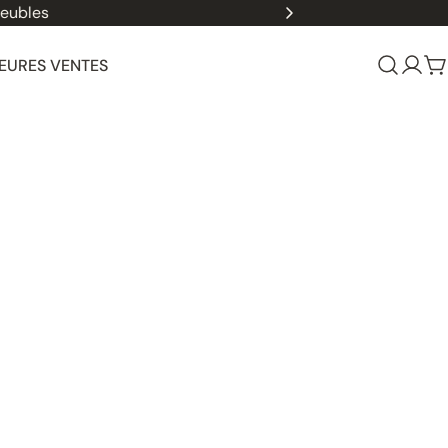
les
EURES VENTES
Se
P
conn