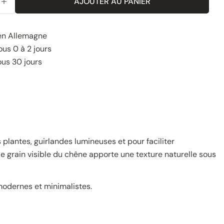
AJOUTER AU PANIER
 LA QUANTITÉ POUR LE CROCHET MURAL EN BOIS - 
AUGMENTER LA QUANTITÉ POUR LE CROCHET MURAL
en Allemagne
us 0 à 2 jours
ous 30 jours
plantes, guirlandes lumineuses et pour faciliter
le grain visible du chêne apporte une texture naturelle sous
s modernes et minimalistes.