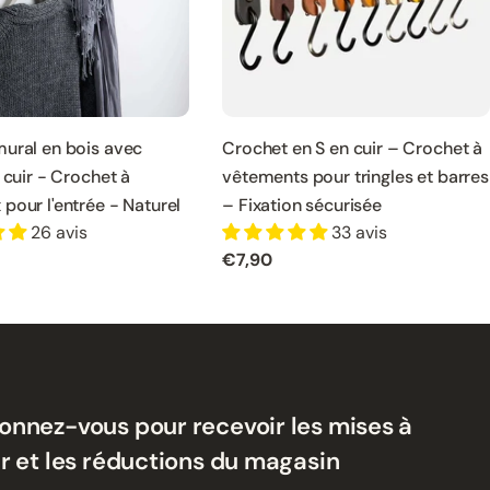
ural en bois avec
Crochet en S en cuir – Crochet à
 cuir - Crochet à
vêtements pour tringles et barres
pour l'entrée - Naturel
– Fixation sécurisée
26 avis
33 avis
Prix
€7,90
normal
onnez-vous pour recevoir les mises à
ur et les réductions du magasin