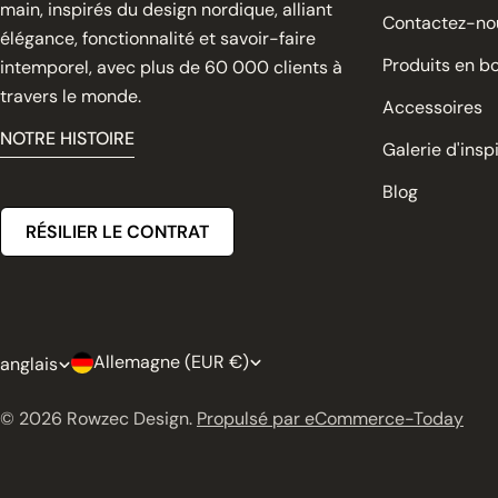
main, inspirés du design nordique, alliant
Contactez-no
élégance, fonctionnalité et savoir-faire
Produits en bo
intemporel, avec plus de 60 000 clients à
travers le monde.
Accessoires
NOTRE HISTOIRE
Galerie d'insp
Blog
RÉSILIER LE CONTRAT
P
L
Allemagne (EUR €)
anglais
a
a
© 2026
Rowzec Design
.
Propulsé par eCommerce-Today
y
n