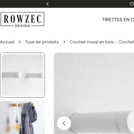
Passer
Ch
au
contenu
TIRETTES EN 
Accueil
Tous les produits
Crochet mural en bois - Crochet
Passer
aux
informations
sur
le
produit
Ouvrir le média 0 dans une fenêtre 