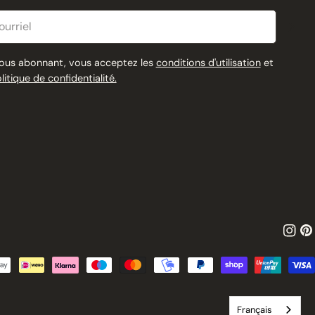
riel
ous abonnant, vous acceptez les
conditions d'utilisation
et
olitique de confidentialité.
Insta
Pin
Français