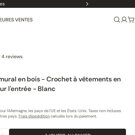
les
EURES VENTES
Se
P
conn
4 reviews
mural en bois - Crochet à vêtements en
r l'entrée - Blanc
our l'Allemagne, les pays de l'UE et les États-Unis. Taxes non incluses
utres pays.
Frais d'expédition
calculés lors du paiement.
 1 dans une fenêtre modale