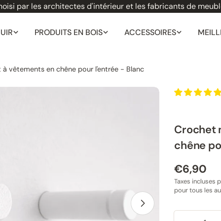
oisi par les architectes d'intérieur et les fabricants de meub
CUIR
PRODUITS EN BOIS
ACCESSOIRES
MEILL
 à vêtements en chêne pour l'entrée - Blanc
Crochet 
chêne pou
Prix
€6,90
Taxes incluses p
normal
pour tous les a
modale
Ouvrir le média
Quantité