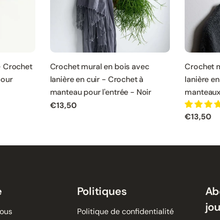
- Crochet
Crochet mural en bois avec
Crochet m
pour
lanière en cuir - Crochet à
lanière en
manteau pour l'entrée - Noir
manteaux 
Prix
€13,50
Prix
€13,50
normal
normal
e
Politiques
Ab
jo
nous
Politique de confidentialité