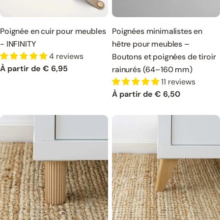
Poignée en cuir pour meubles
Poignées minimalistes en
- INFINITY
hêtre pour meubles –
4 reviews
Boutons et poignées de tiroir
Prix
À partir de € 6,95
rainurés (64–160 mm)
normal
11 reviews
Prix
À partir de € 6,50
normal