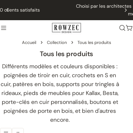
Passer
Choisi par les architectes d'intérieur et les fabricants de
au
meubles
contenu
P
Accueil
Collection
Tous les produits
C
Tous les produits
o
Différents modèles et couleurs disponibles :
l
poignées de tiroir en cuir, crochets en S en
l
cuir, patères en bois, supports pour tringles à
e
rideaux, pieds de meubles pour Kallax, Besta,
c
porte-clés en cuir personnalisés, boutons et
t
poignées de porte en bois, et bien d'autres
i
encore.
o