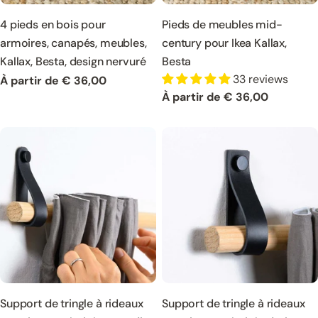
4 pieds en bois pour
Pieds de meubles mid-
armoires, canapés, meubles,
century pour Ikea Kallax,
Kallax, Besta, design nervuré
Besta
33 reviews
Prix
À partir de € 36,00
Prix
À partir de € 36,00
normal
normal
Support de tringle à rideaux
Support de tringle à rideaux