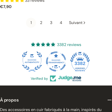
33 reviews
Prix
€7,90
normal
1
2
3
4
Suivant
3382 reviews
65
3382
Verified by
À propos
Des accessoires en cuir fabriqués à la main, inspirés du