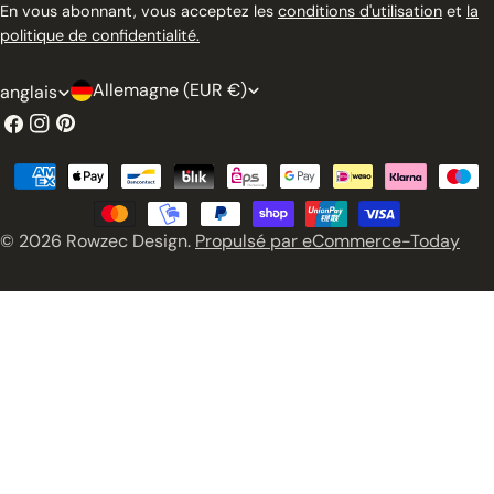
En vous abonnant, vous acceptez les
conditions d'utilisation
et
la
politique de confidentialité.
P
L
Allemagne (EUR €)
anglais
a
a
Facebook
Instagram
Pinterest
y
n
Modes
s
g
de
/
u
paiement
© 2026
Rowzec Design
.
Propulsé par eCommerce-Today
r
e
é
g
i
o
n