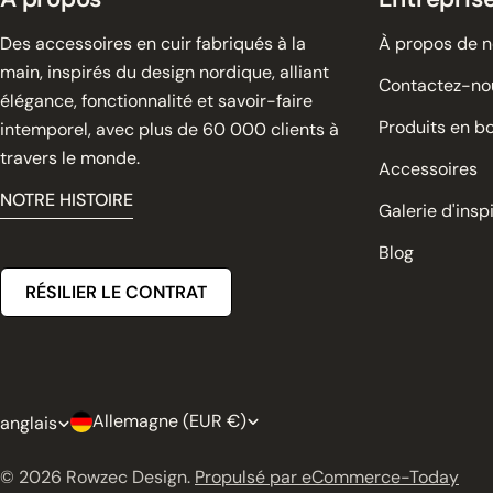
Des accessoires en cuir fabriqués à la
À propos de 
main, inspirés du design nordique, alliant
Contactez-no
élégance, fonctionnalité et savoir-faire
Produits en bo
intemporel, avec plus de 60 000 clients à
travers le monde.
Accessoires
NOTRE HISTOIRE
Galerie d'insp
Blog
RÉSILIER LE CONTRAT
P
L
Allemagne (EUR €)
anglais
a
a
© 2026
Rowzec Design
.
Propulsé par eCommerce-Today