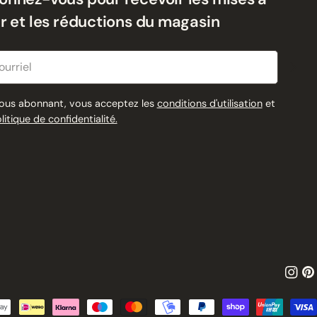
ur et les réductions du magasin
riel
ous abonnant, vous acceptez les
conditions d'utilisation
et
olitique de confidentialité.
Insta
Pin