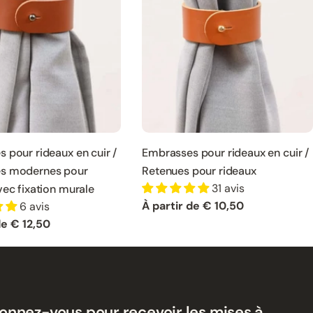
 pour rideaux en cuir /
Embrasses pour rideaux en cuir /
s modernes pour
Retenues pour rideaux
31 avis
vec fixation murale
Prix
À partir de € 10,50
6 avis
normal
de € 12,50
onnez-vous pour recevoir les mises à