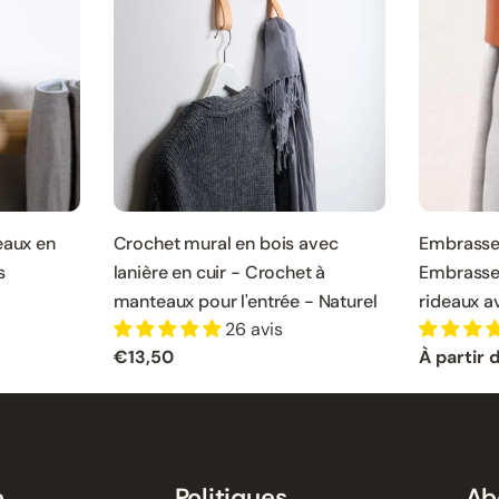
eaux en
Crochet mural en bois avec
Embrasses
s
lanière en cuir - Crochet à
Embrasse
manteaux pour l'entrée - Naturel
rideaux a
26 avis
Prix
€13,50
Prix
À partir 
normal
normal
e
Politiques
Ab