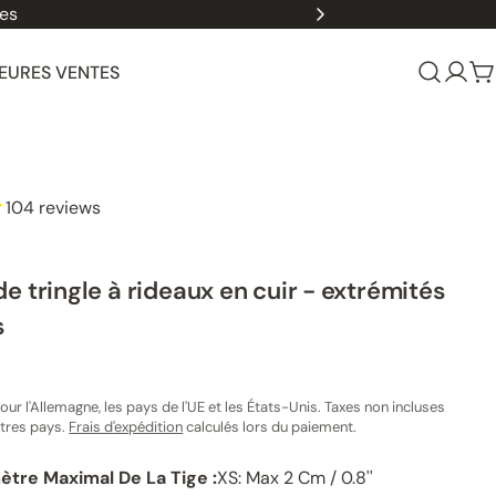
les
EURES VENTES
Se
P
conn
104 reviews
e tringle à rideaux en cuir - extrémités
s
our l'Allemagne, les pays de l'UE et les États-Unis. Taxes non incluses
utres pays.
Frais d'expédition
calculés lors du paiement.
 2 dans une fenêtre modale
mètre Maximal De La Tige :
XS: Max 2 Cm / 0.8''