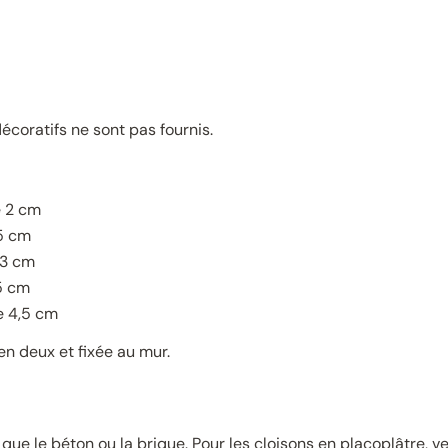
décoratifs ne sont pas fournis.
e 2 cm
,5 cm
 3 cm
,5 cm
le 4,5 cm
en deux et fixée au mur.
 que le béton ou la brique. Pour les cloisons en placoplâtre, ve