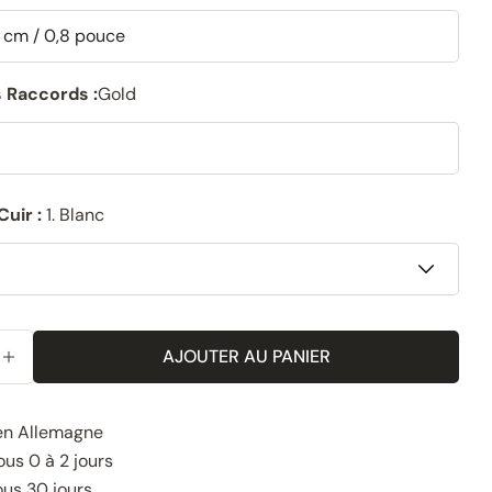
 Raccords :
Gold
Cuir :
1. Blanc
AJOUTER AU PANIER
 LA QUANTITÉ POUR LE SUPPORT DE TRINGLE À RIDE
AUGMENTER LA QUANTITÉ POUR LE SUPPORT DE TRI
en Allemagne
us 0 à 2 jours
ous 30 jours