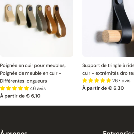
Poignée en cuir pour meubles,
Support de tringle à rid
Poignée de meuble en cuir -
cuir - extrémités droite
267 avis
Différentes longueurs
Prix
À partir de € 6,30
46 avis
normal
Prix
À partir de € 6,10
normal
À propos
Entrepris