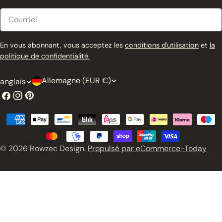
Courriel
En vous abonnant, vous acceptez les
conditions d'utilisation
et
la
politique de confidentialité.
P
L
Allemagne (EUR €)
anglais
a
a
Facebook
Instagram
Pinterest
y
n
Modes
s
g
de
/
u
paiement
© 2026
Rowzec Design
.
Propulsé par eCommerce-Today
r
e
é
g
i