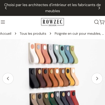
Passer
Choisi par les architectes d'intérieur et les fabricants de
au
meubles
contenu
P
Accueil
Tous les produits
Poignée en cuir pour meubles, Poignée de meuble en cuir - LARGE, droite
Passer
aux
informations
sur
le
produit
Ouvrir le média 0 dans une fenêtre modale