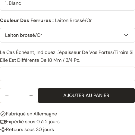
Couleur Des Ferrures :
Laiton Brossé/Or
Le Cas Échéant, Indiquez L'épaisseur De Vos Portes/tiroirs Si
Elle Est Différente De 18 Mm / 3/4 Po.
Quantité
AJOUTER AU PANIER
RÉDUIRE LA QUANTITÉ POUR « POIGNÉE EN CUIR P
AUGMENTER LA QUANTITÉ POUR LES POI
Fabriqué en Allemagne
Expédié sous 0 à 2 jours
Retours sous 30 jours