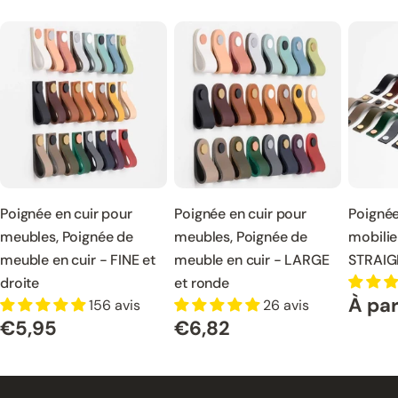
Poignée en cuir pour
Poignée en cuir pour
Poignée
meubles, Poignée de
meubles, Poignée de
mobilie
meuble en cuir - FINE et
meuble en cuir - LARGE
STRAIG
droite
et ronde
À par
Prix
156 avis
26 avis
€5,95
€6,82
normal
Prix
Prix
normal
normal