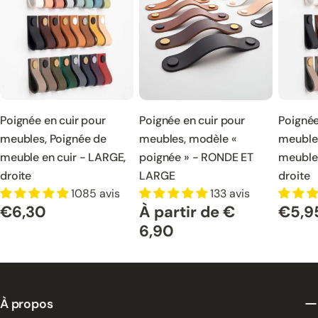
Poignée en cuir pour
Poignée en cuir pour
Poignée
meubles, Poignée de
meubles, modèle «
meubles
meuble en cuir - LARGE,
poignée » - RONDE ET
meuble 
droite
LARGE
droite
1085 avis
133 avis
€6,30
À partir de €
€5,9
Prix
Prix
Prix
normal
normal
6,90
normal
À propos