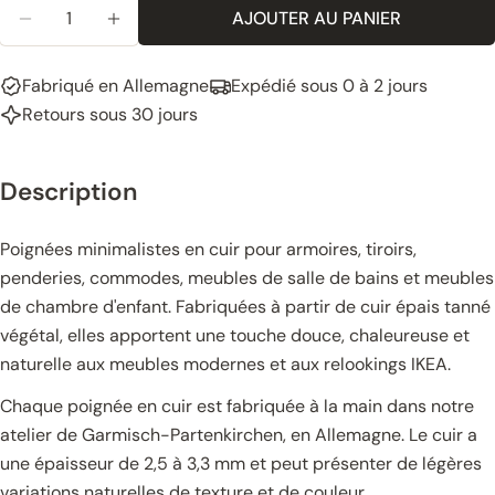
Quantité
AJOUTER AU PANIER
RÉDUIRE LA QUANTITÉ DE POIGNÉES EN CUIR POU
AUGMENTER LA QUANTITÉ POUR LA POIG
Fabriqué en Allemagne
Expédié sous 0 à 2 jours
Retours sous 30 jours
Description
Poignées minimalistes en cuir pour armoires, tiroirs,
penderies, commodes, meubles de salle de bains et meubles
de chambre d'enfant. Fabriquées à partir de cuir épais tanné
végétal, elles apportent une touche douce, chaleureuse et
naturelle aux meubles modernes et aux relookings IKEA.
Chaque poignée en cuir est fabriquée à la main dans notre
atelier de Garmisch-Partenkirchen, en Allemagne. Le cuir a
une épaisseur de 2,5 à 3,3 mm et peut présenter de légères
variations naturelles de texture et de couleur.