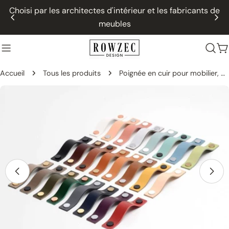
Passer
Choisi par les architectes d'intérieur et les fabricants de
au
meubles
contenu
P
Accueil
Tous les produits
Poignée en cuir pour mobilier, modèle « STRAIGHT »
Passer
aux
informations
sur
le
produit
Ouvrir le média 0 dans une fenêtre modale