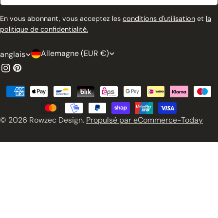
En vous abonnant, vous acceptez les
conditions d'utilisation
et
la
politique de confidentialité.
P
L
Allemagne (EUR €)
anglais
a
a
Instagram
Pinterest
y
n
Modes
s
g
de
/
u
paiement
© 2026
Rowzec Design
.
Propulsé par eCommerce-Today
r
e
é
g
i
o
n