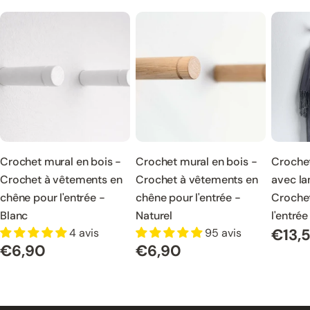
Crochet mural en bois -
Crochet mural en bois -
Crochet
Crochet à vêtements en
Crochet à vêtements en
avec la
chêne pour l'entrée -
chêne pour l'entrée -
Croche
Blanc
Naturel
l'entrée
€13,
4 avis
95 avis
Prix
€6,90
€6,90
Prix
Prix
normal
normal
normal