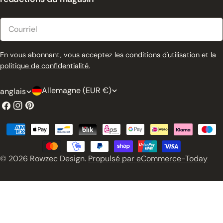
Courriel
En vous abonnant, vous acceptez les
conditions d'utilisation
et
la
politique de confidentialité.
P
L
Allemagne (EUR €)
anglais
a
a
Facebook
Instagram
Pinterest
y
n
Modes
s
g
de
/
u
paiement
© 2026
Rowzec Design
.
Propulsé par eCommerce-Today
r
e
é
g
i