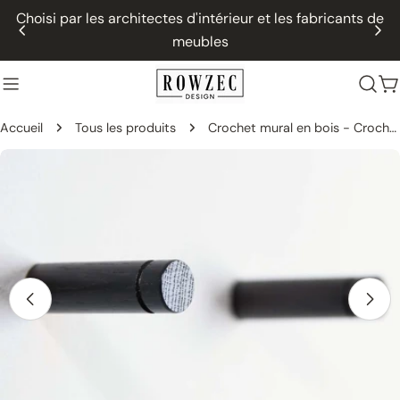
Passer
Choisi par les architectes d'intérieur et les fabricants de
au
meubles
contenu
P
Accueil
Tous les produits
Crochet mural en bois - Crochet à vêtements en chêne pour l'entrée - Noir
Passer
aux
informations
sur
le
produit
Ouvrir le média 0 dans une fenêtre modale