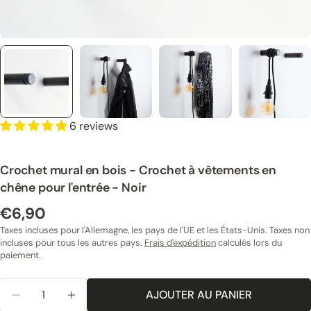
6 reviews
Crochet mural en bois - Crochet à vêtements en
chêne pour l'entrée - Noir
€6,90
Prix
normal
Taxes incluses pour l'Allemagne, les pays de l'UE et les États-Unis. Taxes non
incluses pour tous les autres pays.
Frais d'expédition
calculés lors du
paiement.
Quantité
AJOUTER AU PANIER
RÉDUIRE LA QUANTITÉ POUR LE CROCHET MURAL E
AUGMENTER LA QUANTITÉ POUR LE CROC