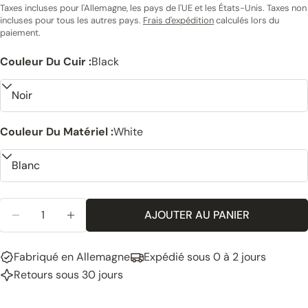
normal
Taxes incluses pour l'Allemagne, les pays de l'UE et les États-Unis. Taxes non
incluses pour tous les autres pays.
Frais d'expédition
calculés lors du
paiement.
Couleur Du Cuir :
Black
Couleur Du Matériel :
White
Quantité
AJOUTER AU PANIER
RÉDUIRE LA QUANTITÉ POUR LES POIGNÉES EN CU
AUGMENTER LA QUANTITÉ POUR LES POIG
Fabriqué en Allemagne
Expédié sous 0 à 2 jours
Retours sous 30 jours