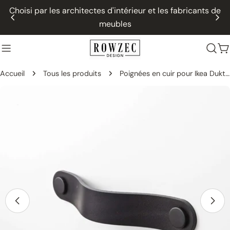
Passer
Choisi par les architectes d'intérieur et les fabricants de
au
meubles
contenu
P
Accueil
Tous les produits
Poignées en cuir pour Ikea Duktig, cuisine pour enfants - arrondies
Passer
aux
informations
sur
le
produit
Ouvrir le média 10 dans une fenêtre modale