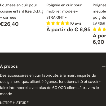
Poignées en cuir pour
Poignée en cuir pour
Poignée
cuisine enfant Ikea Duktig
mobilier, modèle «
meuble
- carrées
STRAIGHT »
poigné
€26,40
10 avis
LARGE
Prix
À partir de € 6,95
Prix
normal
À par
normal
Prix
normal
6,90
À propos
Des accessoires en cuir fabriqués à la main, inspirés du
design nordique, alliant élégance, fonctionnalité et savoir-
faire intemporel, avec plus de 60 000 clients à travers le
monde.
NOTRE HISTOIRE