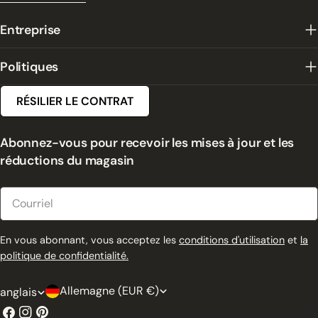
Entreprise
Politiques
RÉSILIER LE CONTRAT
Abonnez-vous pour recevoir les mises à jour et les
réductions du magasin
Courriel
En vous abonnant, vous acceptez les
conditions d'utilisation
et
la
politique de confidentialité.
P
L
Allemagne (EUR €)
anglais
a
a
Facebook
Instagram
Pinterest