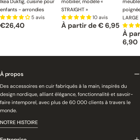
Ikea Duktig, cuisine pour
mobilier, modèle «
meuble
enfants - arrondies
STRAIGHT »
poigné
5 avis
10 avis
LARGE
€26,40
À partir de € 6,95
Prix
Prix
À par
normal
normal
Prix
normal
6,90
À propos
Des accessoires en cuir fabriqués à la main, inspirés du
design nordique, alliant élégance, fonctionnalité et savoir-
faire intemporel, avec plus de 60 000 clients à travers le
monde.
NOTRE HISTOIRE
Entreprise