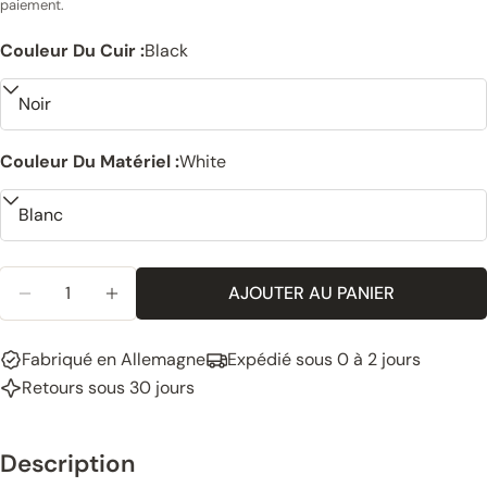
paiement.
Couleur Du Cuir :
Black
Couleur Du Matériel :
White
Quantité
AJOUTER AU PANIER
RÉDUIRE LA QUANTITÉ POUR LES POIGNÉES EN CU
AUGMENTER LA QUANTITÉ POUR LES POIG
Fabriqué en Allemagne
Expédié sous 0 à 2 jours
Retours sous 30 jours
Description