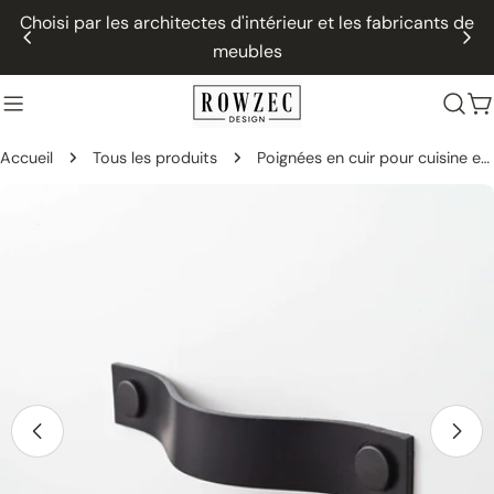
Passer
Choisi par les architectes d'intérieur et les fabricants de
au
meubles
contenu
P
Accueil
Tous les produits
Poignées en cuir pour cuisine enfant Ikea Duktig - carrées
Passer
aux
informations
sur
le
produit
Ouvrir le média 10 dans une fenêtre modale