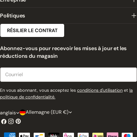
Politiques
RÉSILIER LE CONTRAT
Abonnez-vous pour recevoir les mises à jour et les
réductions du magasin
Courriel
En vous abonnant, vous acceptez les
conditions d'utilisation
et
la
politique de confidentialité.
P
L
Allemagne (EUR €)
anglais
a
a
Facebook
Instagram
Pinterest
y
n
Modes