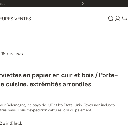
les
EURES VENTES
Se
P
conn
18 reviews
viettes en papier en cuir et bois / Porte-
e cuisine, extrémités arrondies
our l'Allemagne, les pays de l'UE et les États-Unis. Taxes non incluses
 4 dans une fenêtre modale
utres pays.
Frais d'expédition
calculés lors du paiement.
uir :
Black