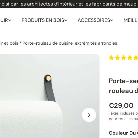
oisi par les architectes d'intérieur et les fabricants de meub
CUIR
PRODUITS EN BOIS
ACCESSOIRES
MEILL
ir et bois / Porte-rouleau de cuisine, extrémités arrondies
Porte-ser
rouleau d
Prix
€29,00
Taxes incluses p
normal
modale
Ouvrir le média
pour tous les a
Couleur Du C