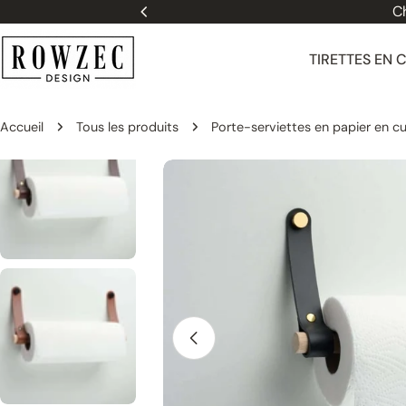
Passer
Ch
au
contenu
TIRETTES EN 
Accueil
Tous les produits
Porte-serviettes en papier en cu
Passer
aux
informations
sur
le
produit
Ouvrir le média 3 dans une fenêtre 