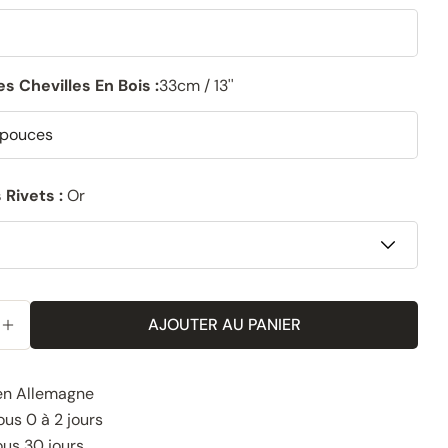
s Chevilles En Bois :
33cm / 13''
 Rivets :
Or
AJOUTER AU PANIER
 LA QUANTITÉ POUR LE PORTE-SERVIETTES EN PAPIER
AUGMENTER LA QUANTITÉ POUR LE PORTE-SERVIETTE
en Allemagne
us 0 à 2 jours
ous 30 jours