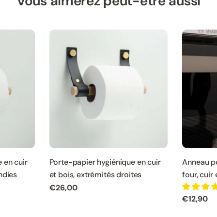
Vous aimerez peut-être aussi
 en cuir
Porte-papier hygiénique en cuir
Anneau po
ndies
et bois, extrémités droites
four, cuir 
Prix
€26,00
Prix
€12,90
normal
normal