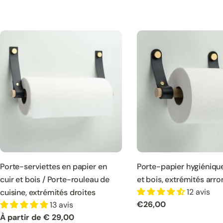
Porte-serviettes en papier en
Porte-papier hygiénique
cuir et bois / Porte-rouleau de
et bois, extrémités arro
12 avis
cuisine, extrémités droites
Prix
€26,00
13 avis
normal
Prix
À partir de € 29,00