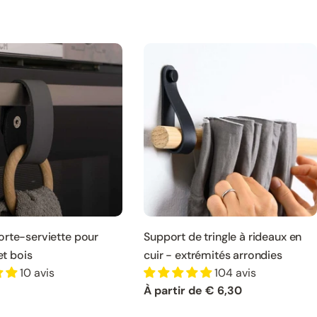
rte-serviette pour
Support de tringle à rideaux en
et bois
cuir - extrémités arrondies
10 avis
104 avis
Prix
À partir de € 6,30
normal