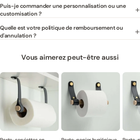
Puis-je commander une personnalisation ou une
customisation ?
Quelle est votre politique de remboursement ou
d'annulation ?
Vous aimerez peut-être aussi
Porte-serviettes en
Porte-papier hygiénique
Porte-p