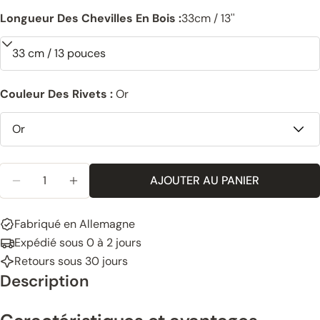
Longueur Des Chevilles En Bois :
33cm / 13''
Couleur Des Rivets :
Or
Quantité
AJOUTER AU PANIER
RÉDUIRE LA QUANTITÉ POUR LE PORTE-SERVIETTES
AUGMENTER LA QUANTITÉ POUR LE PORTE
Fabriqué en Allemagne
Expédié sous 0 à 2 jours
Retours sous 30 jours
Description