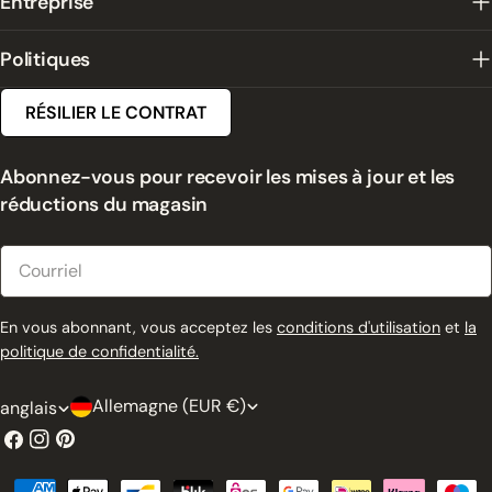
Entreprise
Politiques
RÉSILIER LE CONTRAT
Abonnez-vous pour recevoir les mises à jour et les
réductions du magasin
Courriel
En vous abonnant, vous acceptez les
conditions d'utilisation
et
la
politique de confidentialité.
P
L
Allemagne (EUR €)
anglais
a
a
Facebook
Instagram
Pinterest
y
n
Modes