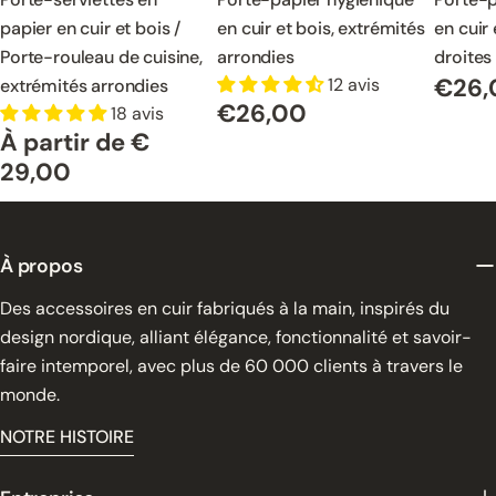
papier en cuir et bois /
en cuir et bois, extrémités
en cuir 
Porte-rouleau de cuisine,
arrondies
droites
€26,
12 avis
extrémités arrondies
Prix
€26,00
Prix
18 avis
normal
À partir de €
normal
Prix
normal
29,00
À propos
Des accessoires en cuir fabriqués à la main, inspirés du
design nordique, alliant élégance, fonctionnalité et savoir-
faire intemporel, avec plus de 60 000 clients à travers le
monde.
NOTRE HISTOIRE