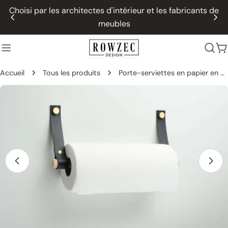
Passer
Choisi par les architectes d'intérieur et les fabricants de
au
meubles
contenu
P
Accueil
Tous les produits
Porte-serviettes en papier en cuir et bois / Porte-rouleau de cuisine, extrémités droites
Passer
aux
informations
sur
le
produit
Ouvrir le média 0 dans une fenêtre modale